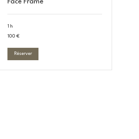
Face Frame
1 h
100
100 €
euros
Réserver