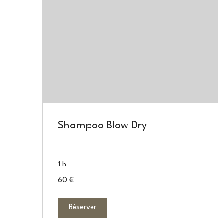
Shampoo Blow Dry
1 h
60
60 €
euros
Réserver