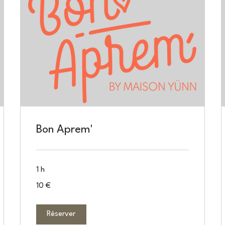
Bon Aprem'
1 h
10
10 €
euros
Réserver