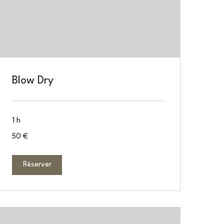
Blow Dry
1 h
50
50 €
euros
Réserver