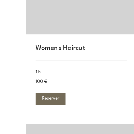
Women's Haircut
1 h
100
100 €
euros
Réserver