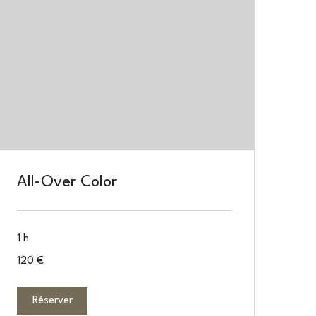
All-Over Color
1 h
120
120 €
euros
Réserver