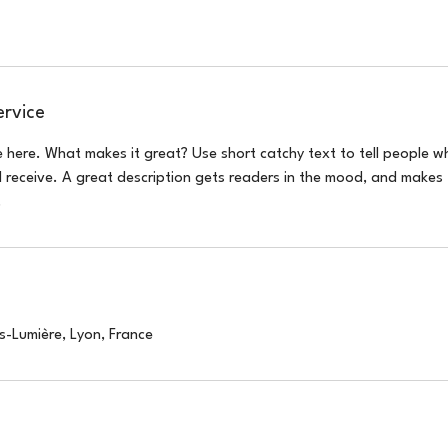
ervice
e here. What makes it great? Use short catchy text to tell people w
ll receive. A great description gets readers in the mood, and makes 
.
s-Lumière, Lyon, France