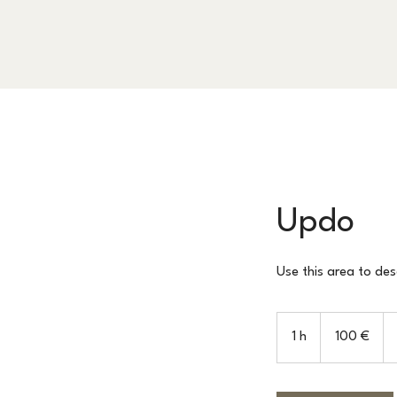
Updo
Use this area to des
100
euros
1 h
1
100 €